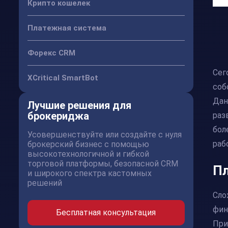
Крипто кошелек
Платежная система
Форекс CRM
Сег
XCritical SmartBot
соб
Дан
Лучшие решения для
брокериджа
раз
бол
Усовершенствуйте или создайте с нуля
раб
брокерский бизнес с помощью
высокотехнологичной и гибкой
торговой платформы, безопасной CRM
Пл
и широкого спектра кастомных
решений
Сло
фин
Бесплатная консультация
При