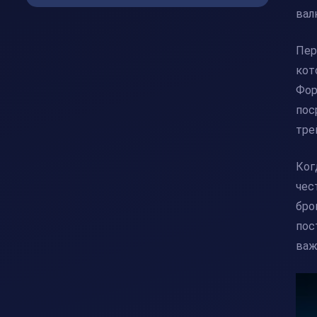
вал
Пер
кот
Фор
пос
тре
Ког
чес
бро
пос
важ