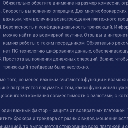
Обязательно обратите внимание на размер комиссии, ог
Скорость выполнения операции. Для многих брокерских 
важным, чем величина вознаграждения платежного проц
Безопасность и конфиденциальность транзакций. Инфор
можно найти во всемирной паутине. Отзывы в интернет
камнях работы с таким посредником. Обязательно реко
нет ПС технологию шифрования данных, обеспечивающу
Простота выполнения денежных операций. Важно, чтоб
транзакций трейдерам было несложно.
ме того, не менее важным считаются функции и возможн
чине потребуется подумать о том, какой функционал нуже
цессинговая компания совместимость с валютами, с кот
 один важный фактор – защита от возвратных платежей.
итить брокера и трейдера от разных видов мошенничеств
анизацией, то выполняется страхование всех платежей и 