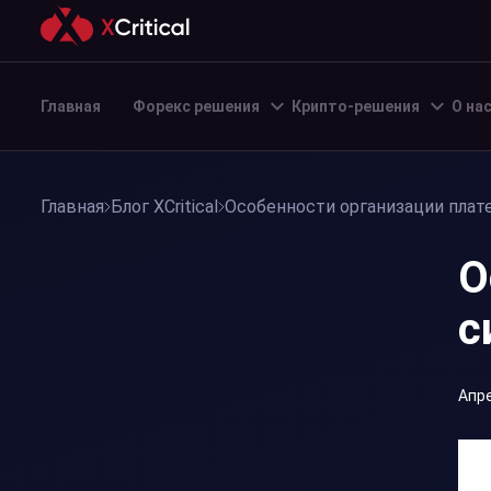
Главная
Форекс решения
Крипто-решения
О на
Главная
Блог XCritical
Особенности организации плат
О
с
Апре