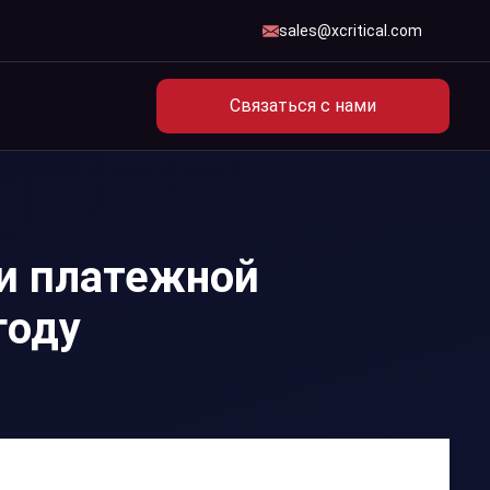
sales@xcritical.com
Связаться с нами
и платежной
году