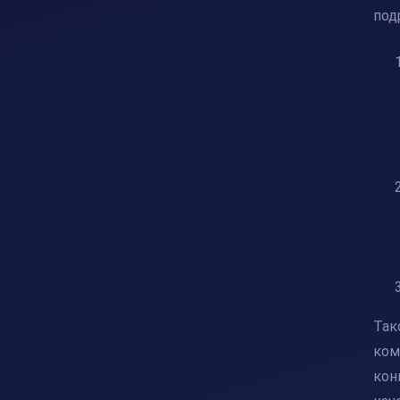
под
Так
ком
кон