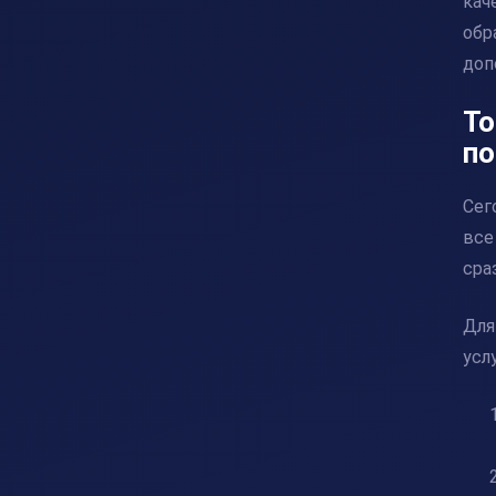
кач
обр
доп
То
по
Сег
все
сра
Для
усл