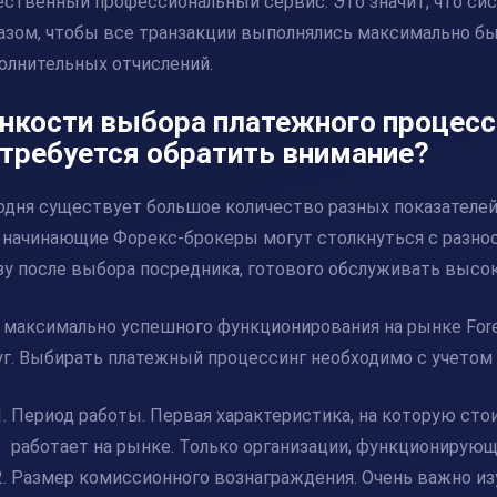
ественный профессиональный сервис. Это значит, что си
азом, чтобы все транзакции выполнялись максимально бы
олнительных отчислений.
нкости выбора платежного процесс
требуется обратить внимание?
одня существует большое количество разных показателе
 начинающие Форекс-брокеры могут столкнуться с разно
зу после выбора посредника, готового обслуживать высо
 максимально успешного функционирования на рынке For
уг. Выбирать
платежный процессинг
необходимо с учетом
Период работы. Первая характеристика, на которую сто
работает на рынке. Только организации, функционирую
Размер комиссионного вознаграждения. Очень важно из