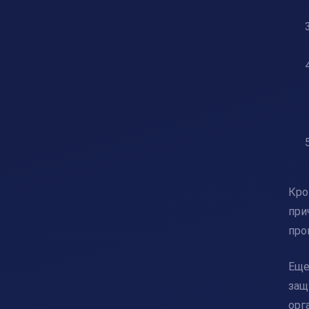
Кро
при
про
Еще
защ
орг