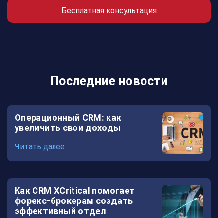
Бесплатная консультация
кошелек
Платежная
система
Форекс
Последние новости
CRM
XCritical
Операционный CRM: как
SmartBot
увеличить свои доходы
Читать далее
Как CRM XCritical помогает
форекс-брокерам создать
эффективный отдел