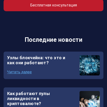
Бесплатная консультация
кошелек
Платежная
система
Форекс
Последние новости
CRM
XCritical
Узлы блокчейна: что это и
SmartBot
как они работают?
Читать далее
Как работают пулы
ликвидности в
криптовалюте?