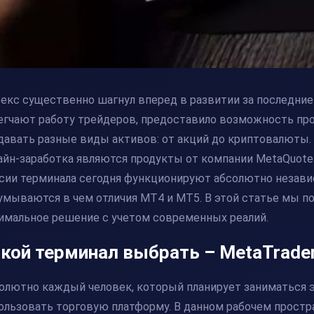
екс существенно шагнул вперед в развитии за последние
егчают работу трейдеров, предоставило возможность пр
давать разные виды активов: от акций до криптовалют
айн-заработка являются продукты от компании MetaQuotes
сии терминала сегодня функционируют абсолютно независ
умываются в чем отличия MT4 и MT5. В этой статье мы п
имальное решение с учетом современных реалий.
кой терминал выбрать – MetaTrader
олютно каждый человек, который планирует заниматься э
ользовать торговую платформу. В данном рабочем прост