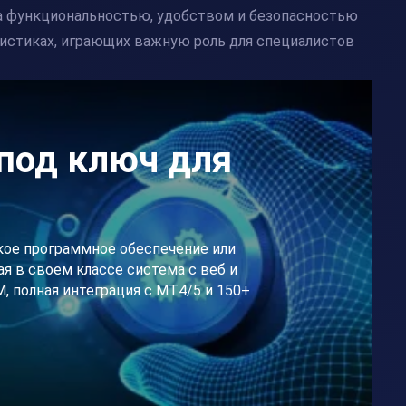
на функциональностью, удобством и безопасностью
истиках, играющих важную роль для специалистов
под ключ для
кое программное обеспечение или
я в своем классе система с веб и
 полная интеграция с МТ4/5 и 150+