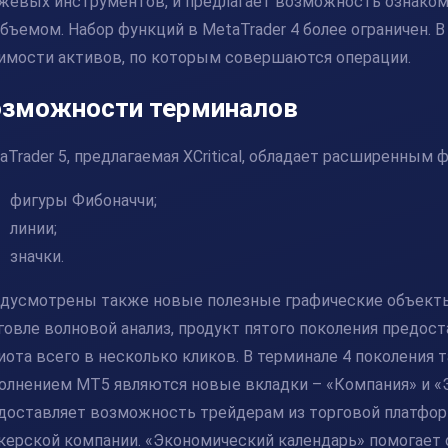
жевых инструментов, и предлагает возможность ознаком
объемом. Набор функций в MetaTrader 4 более ограничен. 
имости активов, по которым совершаются операции.
зможности терминалов
aTrader 5, предлагаемая XCritical, обладает расширенным
фигуры Фибоначчи;
линии;
значки.
дусмотрены также новые полезные графические объекты.
говле волновой анализ, продукт пятого поколения предос
иота всего в несколько кликов. В терминале 4 поколения 
олнением MT5 являются новые вкладки – «Компания» и «
доставляет возможность трейдерам из торговой платфор
керской компании. «Экономический календарь» помогает