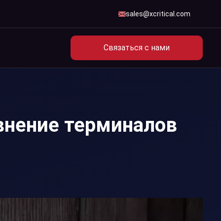
sales@xcritical.com
Связаться с нами
внение терминалов