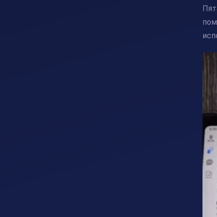
Пят
пом
исп