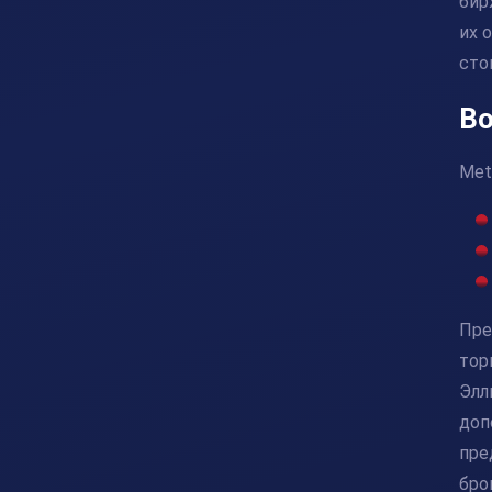
бир
их 
сто
Во
Met
Пре
тор
Элл
доп
пре
бро