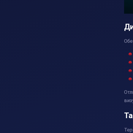
Ди
Обе
Отл
виз
Т
Тер