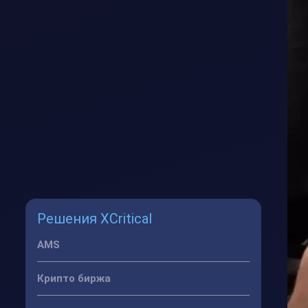
Решения XCritical
AMS
Крипто биржа