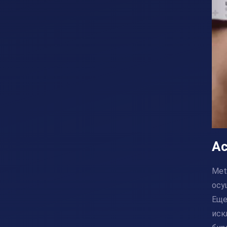
Ас
Met
осу
Еще
иск