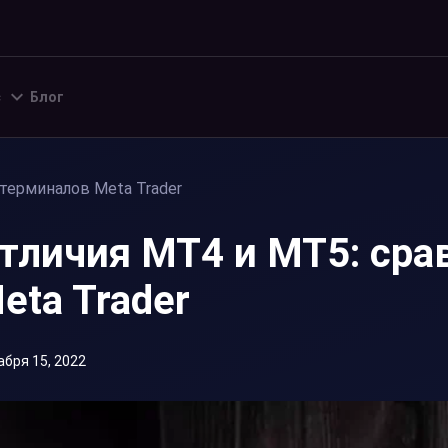
с
Блог
терминалов Meta Trader
тличия MT4 и MT5: сра
eta Trader
бря 15, 2022