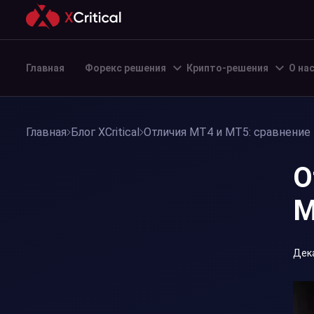
Главная
Форекс решения
Крипто-решения
О на
Главная
Блог XCritical
Отличия MT4 и MT5: сравнение 
О
M
Дека