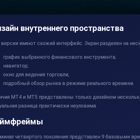
зайн внутреннего пространства
 версии имеют схожий интерфейс. Экран разделен на неск
график выбранного финансового инструмента;
навигатор;
окно для ведения торговли;
подробный обзор рынка в режиме реального времени.
ичия MT4 и MT5 представлены только дизайном нескольки
уальная разница практически неуловима.
аймфреймы
минал четвертого поколения представлен 9 базовыми вре