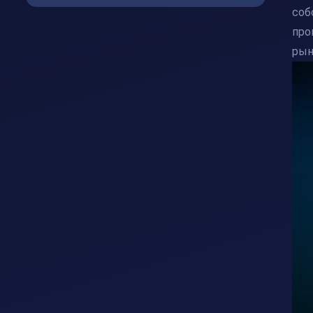
соб
про
рын