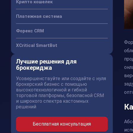
Крипто кошелек
Платежная система
Форекс CRM
Фор
XCritical SmartBot
обл
про
Лучшие решения для
брокериджа
онл
вер
Усовершенствуйте или создайте с нуля
зад
брокерский бизнес с помощью
высокотехнологичной и гибкой
опт
торговой платформы, безопасной CRM
и широкого спектра кастомных
Ка
решений
Абс
Бесплатная консультация
исп